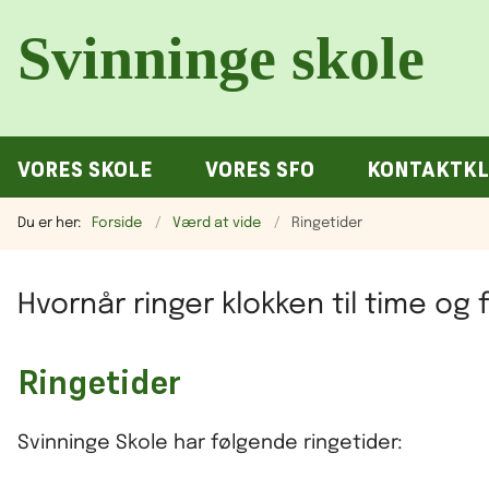
VORES SKOLE
VORES SFO
KONTAKTKL
Du er her:
Forside
Værd at vide
Ringetider
Hvornår ringer klokken til time og f
Ringetider
Svinninge Skole har følgende ringetider: