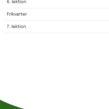
6. lektion
Frikvarter
7. lektion